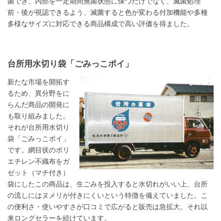
菌でき、内部を一定期間無菌状態に保つだけでなく、滅菌処理
前・後が視認できるよう、滅菌すると色が変わる付加機能や多種
多様なサイズに対応できる商品構成で高い評価を得ました。
台所用水切り袋「ごみっこポイ」
新たな市場を開拓す
るため、異分野をに
らんだ商品の開発に
も取り組みました。
それが台所用水切り
袋「ごみっこポイ」
です。網目状のポリ
エチレン不織布をガ
ゼット（マチ付き）
袋にしたこの商品は、生ごみを投入すると水切れがいい上、台所
の流しにはヌメリが付きにくいという特徴を備えていました。こ
の便利さ・使いやすさが口コミで広がると販売は急拡大。それ以
来ロングセラーを続けています。