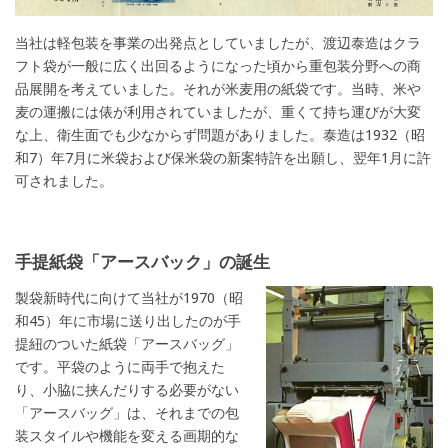
当社は軽包装を事業の出発点としていましたが、渡辺泰造はクラ
フト袋が一般に広く出回るようになった頃から重包装分野への商
品展開を考えていました。それが米麦用の紙袋です。当時、米や
麦の運搬には俵が利用されていましたが、重くて持ち運びが大変
な上、衛生面でも少なからず問題がありました。泰造は1932（昭
和7）年7月に米袋および保米袋の新案特許を出願し、翌年1月に許
可されました。
手提紙袋「アースバック」の誕生
製袋新時代に向けて当社が1970（昭
和45）年に市場に送り出したのが手
提紐のついた紙袋「アースバッグ」
です。平袋のように両手で抱えた
り、小脇に挟んだりする必要がない
「アースバッグ」は、それまでの包
装スタイルや機能を変える画期的な