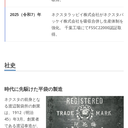
2025（令和7）年
ネクスタラッピイ株式会社がネクスタパ
ッケイ株式会社を吸収合併し生産体制を
強化。 千葉工場にてFSSC22000認証取
得。
社史
時代に先駆けた平袋の製造
ネクスタの前身とな
る渡辺製袋所の創業
は、1912（明治
45）年3月。創業者
である渡辺泰造が、