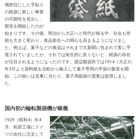
偶然目にした手貼り
の紙袋に新しい事業
の可能性を見出し、
製造を開始したのが
始まりです。その後、明治から大正へと時代が移る中、社会も世
相も大きく変わり、食品衛生への関心も高まるようになりまし
た。例えば、菓子などの食品はそれまで古新聞に包まれて客に手
渡されていましたが、それでは衛生的に良くないと、紙袋の存在
が注目されるようになったのです。渡辺製袋所では1914（大正3）
年3月より原料紙を北欧から輸入して菓子専用の平袋の製造を開
始。この狙いは見事に当たり、菓子用紙袋の需要は急増しまし
た。
国内初の輪転製袋機が稼働
1929（昭和4）年4
月、柏原工場にドイ
ツの会社に注文して