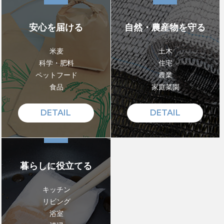
安心を届ける
自然・農産物を守る
米麦
土木
科学・肥料
住宅
ペットフード
農業
食品
家庭菜園
DETAIL
DETAIL
暮らしに役立てる
キッチン
リビング
浴室