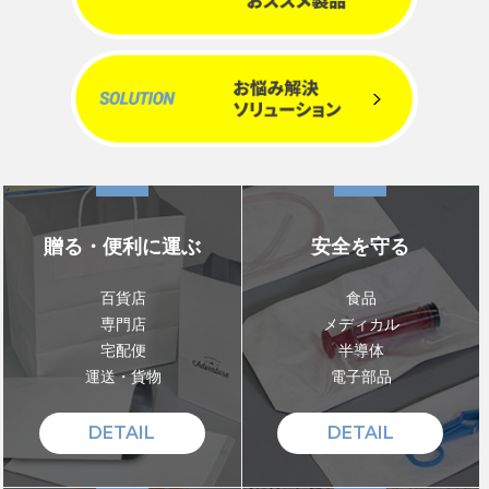
贈る・便利に運ぶ
安全を守る
百貨店
食品
専門店
メディカル
宅配便
半導体
運送・貨物
電子部品
DETAIL
DETAIL